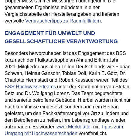
Doppel-Messkammer Messungen durchgeführt. Die
gesammelten Ergebnisse mündeten in einer
Vergleichstabelle der Herstellerangaben und lieferten
wertvolle
Verbrauchertipps zu Raumluftfiltern.
ENGAGEMENT FÜR UMWELT UND
GESELLSCHAFTLICHE VERANTWORTUNG
Besonders hervorzuheben ist das Engagement des BSS
kurz nach der Flutkatastrophe an Ahr und Erft im Jahr
2021. Mitglieder aus allen Teilen Deutschlands wie Florian
Schwan, Helmut Gansohr, Tobias Doll, Karin E. Götz, Dr.
Charlotte Herrnstadt und Robert Kussauer waren Teil des
BSS Hochwasserteams
unter der Koordination von Stefan
Betz und Dr. Wolfgang Lorenz. Das Team begutachtete
und sanierte betroffene Gebäude. Hierbei wurden nicht nur
Fachkenntnisse eingesetzt, sondern auch ein Beitrag
geleistet, um den Fachkräftemangel vor Ort zu lindern und
den Betroffenen zu helfen, ihre Lebensgrundlage wieder
aufzubauen. Es wurden
zwei Merkblätter
mit
Tipps zum
Umgang mit Hochwasserschäden
veröffentlicht.