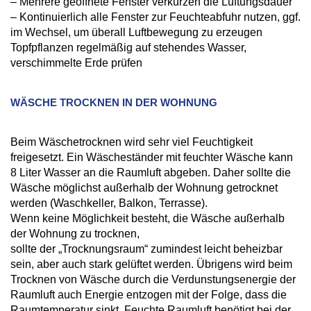
– Mehrere geöffnete Fenster verkürzen die Lüftungsdauer
– Kontinuierlich alle Fenster zur Feuchteabfuhr nutzen, ggf.
im Wechsel, um überall Luftbewegung zu erzeugen
Topfpflanzen regelmäßig auf stehendes Wasser,
verschimmelte Erde prüfen
WÄSCHE TROCKNEN IN DER WOHNUNG
Beim Wäschetrocknen wird sehr viel Feuchtigkeit
freigesetzt. Ein Wäscheständer mit feuchter Wäsche kann
8 Liter Wasser an die Raumluft abgeben. Daher sollte die
Wäsche möglichst außerhalb der Wohnung getrocknet
werden (Waschkeller, Balkon, Terrasse).
Wenn keine Möglichkeit besteht, die Wäsche außerhalb
der Wohnung zu trocknen,
sollte der „Trocknungsraum“ zumindest leicht beheizbar
sein, aber auch stark gelüftet werden. Übrigens wird beim
Trocknen von Wäsche durch die Verdunstungsenergie der
Raumluft auch Energie entzogen mit der Folge, dass die
Raumtemperatur sinkt. Feuchte Raumluft benötigt bei der