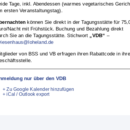
eide Tage, inkl. Abendessen (warmes vegetarisches Gerich
m ersten Veranstaltungstag).
bernachten
können Sie direkt in der Tagungsstätte für 75,
uro/Nacht mit Frühstück. Buchung und Bezahlung direkt
urch Sie an die Tagungsstätte. Stichwort
„VDB“
–
iesenhaus@loheland.de
itglieder von BSS und VB erfragen ihren Rabattcode in ihre
eschäftsstelle.
nmeldung nur über den VDB
+ Zu Google Kalender hinzufügen
+ iCal / Outlook export