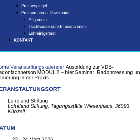
Pressespiegel
Pressematerial Downloads
Allgemein
Hochwassersofortmassnahmen
Luftreinigertest
KONTAKT
ome
Veranstaltungskalender
Ausbildung zur VDB-
adonfachperson MODUL 2 – hier Seminar: Radonmessung u
nierung in der Praxis
ERANSTALTUNGSORT
Loheland Stiftung
Loheland Stiftung, Tagungsstätte Wiesenhaus, 36093
Künzell
ATUM
23 - 24 März 2026