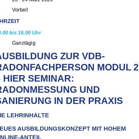
Vorbei!
HRZEIT
0.00 bis 16.00 Uhr
Ganztägig
AUSBILDUNG ZUR VDB-
RADONFACHPERSON MODUL 2
– HIER SEMINAR:
RADONMESSUNG UND
SANIERUNG IN DER PRAXIS
IE LEHRINHALTE
EUES AUSBILDUNGSKONZEPT MIT HOHEM
NLINE-ANTEIL