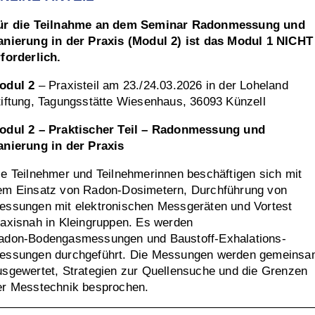
ür die Teilnahme an dem Seminar Radonmessung und
anierung in der Praxis (Modul 2) ist das Modul 1 NICHT
rforderlich.
odul 2
– Praxisteil am 23./24.03.2026 in der Loheland
tiftung, Tagungsstätte Wiesenhaus, 36093 Künzell
odul 2 – Praktischer Teil – Radonmessung und
anierung in der Praxis
ie Teilnehmer und Teilnehmerinnen beschäftigen sich mit
em Einsatz von Radon-Dosimetern, Durchführung von
essungen mit elektronischen Messgeräten und Vortest
raxisnah in Kleingruppen. Es werden
adon-Bodengasmessungen und Baustoff-Exhalations-
essungen durchgeführt. Die Messungen werden gemeins
usgewertet, Strategien zur Quellensuche und die Grenzen
er Messtechnik besprochen.