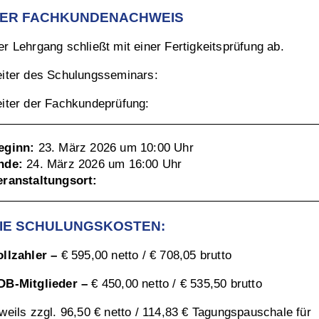
ER FACHKUNDENACHWEIS
er Lehrgang schließt mit einer Fertigkeitsprüfung ab.
eiter des Schulungsseminars:
eiter der Fachkundeprüfung:
eginn:
23. März 2026 um 10:00 Uhr
nde:
24. März 2026 um 16:00 Uhr
eranstaltungsort:
IE SCHULUNGSKOSTEN:
ollzahler –
€ 595,00 netto / € 708,05 brutto
DB-Mitglieder –
€ 450,00 netto / € 535,50 brutto
eweils zzgl. 96,50 € netto / 114,83 € Tagungspauschale für