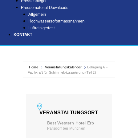
Pressespiegel
Pressematerial Downloads
Allgemein
Hochwassersofortmassnahmen
Luftreinigertest
KONTAKT
Home
Veranstaltungskalender
Lehrgang A –
Fachkraft für Schimmelpilzsanierung (Teil 2)
VERANSTALTUNGSORT
Best Western Hotel Erb
Parsdorf bei München