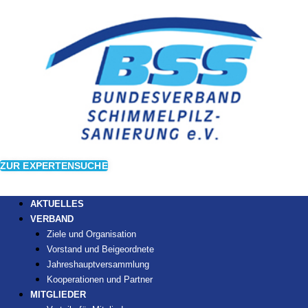
ZUR EXPERTENSUCHE
AKTUELLES
VERBAND
Ziele und Organisation
Vorstand und Beigeordnete
Jahreshauptversammlung
Kooperationen und Partner
MITGLIEDER