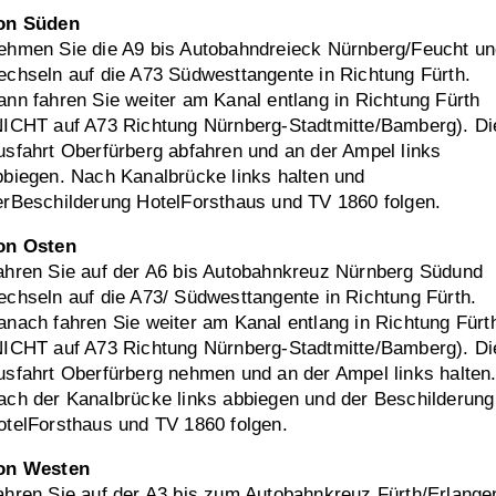
on Süden
ehmen Sie die A9 bis Autobahndreieck Nürnberg/Feucht u
echseln auf die A73 Südwesttangente in Richtung Fürth.
ann fahren Sie weiter am Kanal entlang in Richtung Fürth
NICHT auf A73 Richtung Nürnberg-Stadtmitte/Bamberg). Di
usfahrt Oberfürberg abfahren und an der Ampel links
bbiegen. Nach Kanalbrücke links halten und
erBeschilderung HotelForsthaus und TV 1860 folgen.
on Osten
ahren Sie auf der A6 bis Autobahnkreuz Nürnberg Südund
echseln auf die A73/ Südwesttangente in Richtung Fürth.
anach fahren Sie weiter am Kanal entlang in Richtung Fürt
NICHT auf A73 Richtung Nürnberg-Stadtmitte/Bamberg). Di
usfahrt Oberfürberg nehmen und an der Ampel links halten
ach der Kanalbrücke links abbiegen und der Beschilderung
otelForsthaus und TV 1860 folgen.
on Westen
ahren Sie auf der A3 bis zum Autobahnkreuz Fürth/Erlange