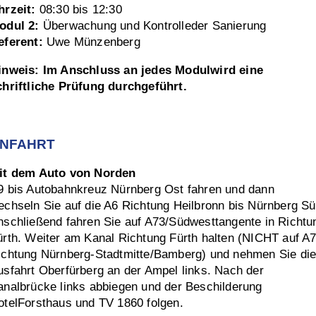
hrzeit:
08:30 bis 12:30
odul 2:
Überwachung und Kontrolleder Sanierung
eferent:
Uwe Münzenberg
inweis: Im Anschluss an jedes Modulwird eine
chriftliche Prüfung durchgeführt.
NFAHRT
it dem Auto von Norden
9 bis Autobahnkreuz Nürnberg Ost fahren und dann
echseln Sie auf die A6 Richtung Heilbronn bis Nürnberg Sü
nschließend fahren Sie auf A73/Südwesttangente in Richtu
ürth. Weiter am Kanal Richtung Fürth halten (NICHT auf A
ichtung Nürnberg-Stadtmitte/Bamberg) und nehmen Sie di
usfahrt Oberfürberg an der Ampel links. Nach der
analbrücke links abbiegen und der Beschilderung
otelForsthaus und TV 1860 folgen.