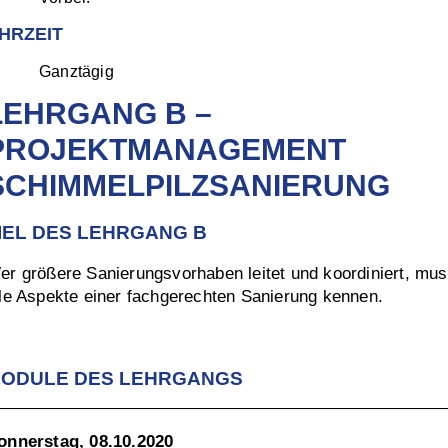
HRZEIT
Ganztägig
LEHRGANG B –
PROJEKTMANAGEMENT
SCHIMMELPILZSANIERUNG
IEL DES LEHRGANG B
er größere Sanierungsvorhaben leitet und koordiniert, mu
lle Aspekte einer fachgerechten Sanierung kennen.
ODULE DES LEHRGANGS
onnerstag, 08.10.2020