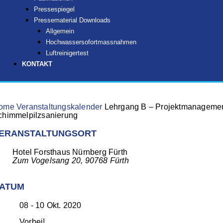
Pressespiegel
Pressematerial Downloads
Allgemein
Hochwassersofortmassnahmen
Luftreinigertest
KONTAKT
ome
Veranstaltungskalender
Lehrgang B – Projektmanageme
chimmelpilzsanierung
ERANSTALTUNGSORT
Hotel Forsthaus Nürnberg Fürth
Zum Vogelsang 20, 90768 Fürth
ATUM
08 - 10 Okt. 2020
Vorbei!