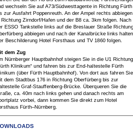
nd wechseln Sie auf A73/Südwesttagente in Richtung Fürth
is zur Ausfahrt Poppenreuth. An der Ampel rechts abbiegen
n Richtung Zirndorf/Hafen und der B8 ca. 3km folgen. Nach
er ESSO Tankstelle links auf die Breslauer Straße Richtun
berfürberg abbiegen und nach der Kanalbrücke links halten
er Beschilderung Hotel Forsthaus und TV 1860 folgen.
it dem Zug
m Nürnberger Hauptbahnhof steigen Sie in die U1 Richtun
Fürth Klinikum“ und fahren bis zur End-haltestelle Fürth
linikum (über Fürth Hauptbahnhof). Von dort aus fahren Sie
it dem Stadtbus 176 in Richtung Oberfürberg bis zur
altestelle Graf-Stauffenberg-Brücke. Überqueren Sie die
traße, ca. 40m nach links gehen und danach rechts am
portplatz vorbei, dann kommen Sie direkt zum Hotel
orsthaus Fürth–Nürnberg.
OWNLOADS