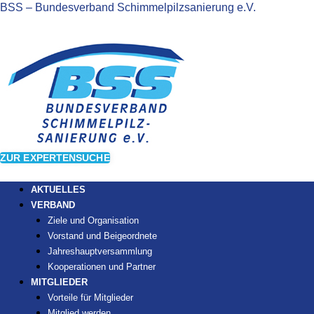
BSS – Bundesverband Schimmelpilzsanierung e.V.
ZUR EXPERTENSUCHE
AKTUELLES
VERBAND
Ziele und Organisation
Vorstand und Beigeordnete
Jahreshauptversammlung
Kooperationen und Partner
MITGLIEDER
Vorteile für Mitglieder
Mitglied werden