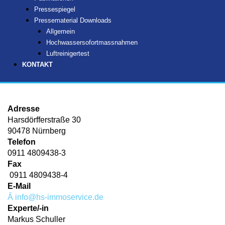
Pressespiegel
Pressematerial Downloads
Allgemein
Hochwassersofortmassnahmen
Luftreinigertest
KONTAKT
Adresse
Harsdörfferstraße 30
90478 Nürnberg
Telefon
0911 4809438-3
Fax
0911 4809438-4
E-Mail
Â info@hs-immoservice.de
Experte/-in
Markus Schuller