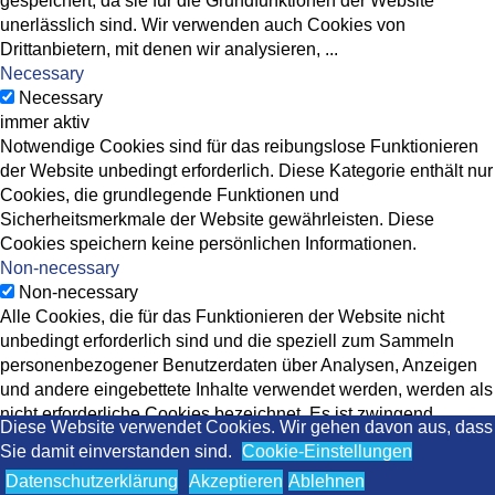
gespeichert, da sie für die Grundfunktionen der Website
unerlässlich sind. Wir verwenden auch Cookies von
Drittanbietern, mit denen wir analysieren,
...
Necessary
Necessary
immer aktiv
Notwendige Cookies sind für das reibungslose Funktionieren
der Website unbedingt erforderlich. Diese Kategorie enthält nur
Cookies, die grundlegende Funktionen und
Sicherheitsmerkmale der Website gewährleisten. Diese
Cookies speichern keine persönlichen Informationen.
Non-necessary
Non-necessary
Alle Cookies, die für das Funktionieren der Website nicht
unbedingt erforderlich sind und die speziell zum Sammeln
personenbezogener Benutzerdaten über Analysen, Anzeigen
und andere eingebettete Inhalte verwendet werden, werden als
nicht erforderliche Cookies bezeichnet. Es ist zwingend
Diese Website verwendet Cookies. Wir gehen davon aus, dass
erforderlich, die Zustimmung des Benutzers einzuholen, bevor
Sie damit einverstanden sind.
Cookie-Einstellungen
diese Cookies auf Ihrer Website verwendet werden.
Datenschutzerklärung
Akzeptieren
Ablehnen
SPEICHERN & AKZEPTIEREN