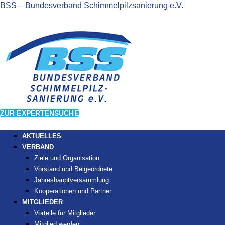
BSS – Bundesverband Schimmelpilzsanierung e.V.
ZUR EXPERTENSUCHE
AKTUELLES
VERBAND
Ziele und Organisation
Vorstand und Beigeordnete
Jahreshauptversammlung
Kooperationen und Partner
MITGLIEDER
Vorteile für Mitglieder
Mitglied werden