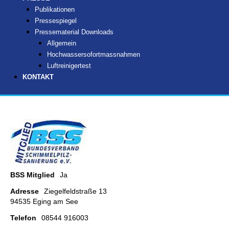
Publikationen
Pressespiegel
Pressematerial Downloads
Allgemein
Hochwassersofortmassnahmen
Luftreinigertest
KONTAKT
BSS Mitglied
Ja
Adresse
Ziegelfeldstraße 13
94535 Eging am See
Telefon
08544 916003